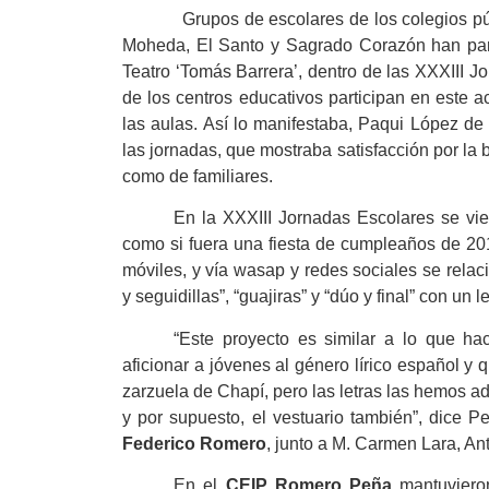
Grupos de escolares de los colegios p
Moheda, El Santo y Sagrado Corazón han parti
Teatro ‘Tomás Barrera’, dentro de las XXXIII 
de los centros educativos participan en este 
las aulas. Así lo manifestaba, Paqui López de
las jornadas, que mostraba satisfacción por la 
como de familiares.
En la XXXIII Jornadas Escolares se vie
como si fuera una fiesta de cumpleaños de 201
móviles, y vía wasap y redes sociales se rela
y seguidillas”, “guajiras” y “dúo y final” con un
“Este proyecto es similar a lo que ha
aficionar a jóvenes al género lírico español y 
zarzuela de Chapí, pero las letras las hemos a
y por supuesto, el vestuario también”, dice 
Federico Romero
, junto a M. Carmen Lara, An
En el
CEIP Romero Peña
mantuvieron