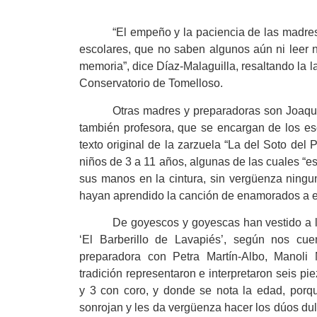
“El empeño y la paciencia de las madre
escolares, que no saben algunos aún ni leer n
memoria”, dice Díaz-Malaguilla, resaltando la l
Conservatorio de Tomelloso.
Otras madres y preparadoras son Joaqui
también profesora, que se encargan de los es
texto original de la zarzuela “La del Soto del
niños de 3 a 11 años, algunas de las cuales “
sus manos en la cintura, sin vergüenza ningun
hayan aprendido la canción de enamorados a e
De goyescos y goyescas han vestido a 
‘El Barberillo de Lavapiés’, según nos cue
preparadora con Petra Martín-Albo, Manoli 
tradición representaron e interpretaron seis pi
y 3 con coro, y donde se nota la edad, porqu
sonrojan y les da vergüenza hacer los dúos dul