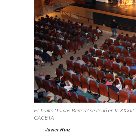
El Teatro ‘Tomas Barrera’ se llenó en la
GACETA
Javier Ruiz