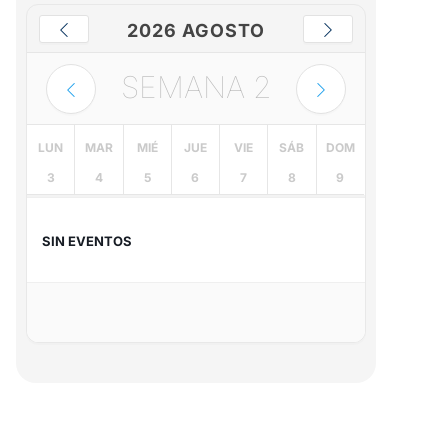
2026 AGOSTO
SEMANA
2
LUN
MAR
MIÉ
JUE
VIE
SÁB
DOM
3
4
5
6
7
8
9
SIN EVENTOS