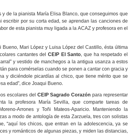
s y de la pianista María Elisa Blanco, que conseguimos que
i escribir por su corta edad, se aprendan las canciones de
abor de esta pianista muy ligada a la ACAZ y profesora en el
 Bueno, Mari López y Luisa López del Castillo, ésta última
colares cantantes del
CEIP El Santo
, que ha respetado el
 Parral” y vestido de manchegos a la antigua usanza a estos
están para comérselas cuando se ponen a cantar con gracia y
a y diciéndole picardías al chico, que tiene mérito que se
sa edad”, dice Joaqui Bueno.
los escolares del
CEIP Sagrado Corazón
para representar
nta la profesora María Sevilla, que comparte tareas de
Moreno-Arrones y Toñi Mateos-Aparicio. Manteniendo la
ezas a modo de antología de esta Zarzuela, tres con solistas
e, “aquí los chicos, que entran en la adolescencia, ya se
ces y románticos de algunas piezas, y miden las distancias,