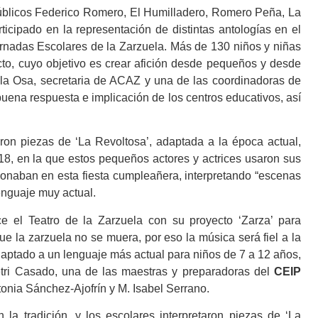
úblicos Federico Romero, El Humilladero, Romero Peña, La
cipado en la representación de distintas antologías en el
Jornadas Escolares de la Zarzuela. Más de 130 niños y niñas
acto, cuyo objetivo es crear afición desde pequeños y desde
 la Osa, secretaria de ACAZ y una de las coordinadoras de
buena respuesta e implicación de los centros educativos, así
ron piezas de ‘La Revoltosa’, adaptada a la época actual,
8, en la que estos pequeños actores y actrices usaron sus
cionaban en esta fiesta cumpleañera, interpretando “escenas
 lenguaje muy actual.
ce el Teatro de la Zarzuela con su proyecto ‘Zarza’ para
que la zarzuela no se muera, por eso la música será fiel a la
daptado a un lenguaje más actual para niños de 7 a 12 años,
Petri Casado, una de las maestras y preparadoras del
CEIP
tonia Sánchez-Ajofrín y M. Isabel Serrano.
 la tradición, y los escolares interpretaron piezas de ‘La