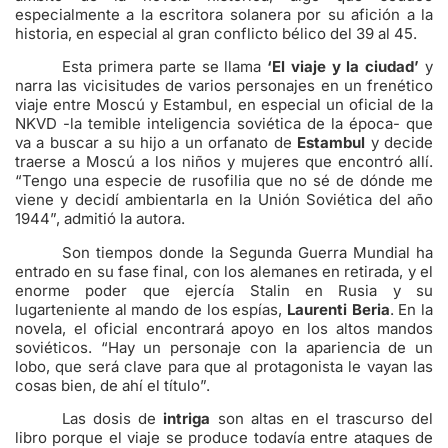
especialmente a la escritora solanera por su afición a la
historia, en especial al gran conflicto bélico del 39 al 45.
Esta primera parte se llama
‘El viaje y la ciudad’
y
narra las vicisitudes de varios personajes en un frenético
viaje entre Moscú y Estambul, en especial un oficial de la
NKVD -la temible inteligencia soviética de la época- que
va a buscar a su hijo a un orfanato de
Estambul
y decide
traerse a Moscú a los niños y mujeres que encontró allí.
“Tengo una especie de rusofilia que no sé de dónde me
viene y decidí ambientarla en la Unión Soviética del año
1944”, admitió la autora.
Son tiempos donde la Segunda Guerra Mundial ha
entrado en su fase final, con los alemanes en retirada, y el
enorme poder que ejercía Stalin en Rusia y su
lugarteniente al mando de los espías,
Laurenti Beria
. En la
novela, el oficial encontrará apoyo en los altos mandos
soviéticos. “Hay un personaje con la apariencia de un
lobo, que será clave para que al protagonista le vayan las
cosas bien, de ahí el título”.
Las dosis de
intriga
son altas en el trascurso del
libro porque el viaje se produce todavía entre ataques de