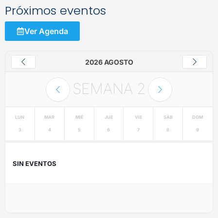
Próximos eventos
Ver Agenda
2026 AGOSTO
SEMANA
2
LUN
MAR
MIÉ
JUE
VIE
SÁB
DOM
3
4
5
6
7
8
9
SIN EVENTOS