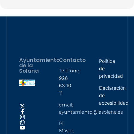
Ayuntamiento
Contacto
Política
de la
de
Solana
Teléfono:
privacidad
926
63 10
Declaración
11
de
accesibilidad
email:
ayuntamiento@lasolana.es
Pl.
Mayor,