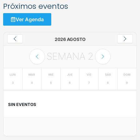
Próximos eventos
Ver Agenda
2026 AGOSTO
SEMANA
2
LUN
MAR
MIÉ
JUE
VIE
SÁB
DOM
3
4
5
6
7
8
9
SIN EVENTOS