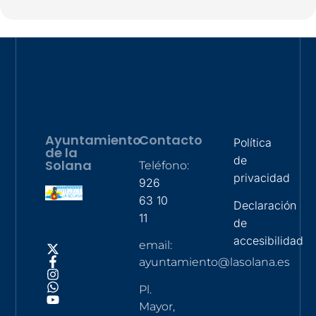
Ayuntamiento
Contacto
Política
de la
de
Solana
Teléfono:
privacidad
926
63 10
Declaración
11
de
accesibilidad
email:
ayuntamiento@lasolana.es
Pl.
Mayor,