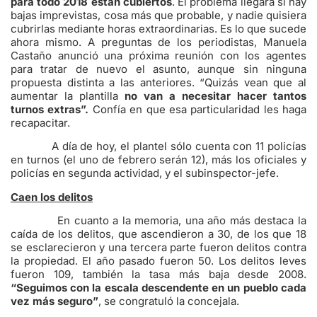
para todo 2018 están cubiertos
. El problema llegará si hay
bajas imprevistas, cosa más que probable, y nadie quisiera
cubrirlas mediante horas extraordinarias. Es lo que sucede
ahora mismo. A preguntas de los periodistas, Manuela
Castaño anunció una próxima reunión con los agentes
para tratar de nuevo el asunto, aunque sin ninguna
propuesta distinta a las anteriores. “Quizás vean que al
aumentar la plantilla
no van a necesitar hacer tantos
turnos extras”.
Confía en que esa particularidad les haga
recapacitar.
A día de hoy, el plantel sólo cuenta con 11 policías
en turnos (el uno de febrero serán 12), más los oficiales y
policías en segunda actividad, y el subinspector-jefe.
Caen los delitos
En cuanto a la memoria, una año más destaca la
caída de los delitos, que ascendieron a 30, de los que 18
se esclarecieron y una tercera parte fueron delitos contra
la propiedad. El año pasado fueron 50. Los delitos leves
fueron 109, también la tasa más baja desde 2008.
“Seguimos con la escala descendente en un pueblo cada
vez más seguro”
, se congratuló la concejala.