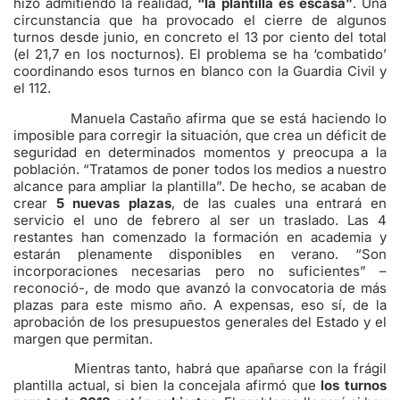
hizo admitiendo la realidad,
“la plantilla es escasa”
. Una
circunstancia que ha provocado el cierre de algunos
turnos desde junio, en concreto el 13 por ciento del total
(el 21,7 en los nocturnos). El problema se ha ‘combatido’
coordinando esos turnos en blanco con la Guardia Civil y
el 112.
Manuela Castaño afirma que se está haciendo lo
imposible para corregir la situación, que crea un déficit de
seguridad en determinados momentos y preocupa a la
población. “Tratamos de poner todos los medios a nuestro
alcance para ampliar la plantilla”. De hecho, se acaban de
crear
5 nuevas plazas
, de las cuales una entrará en
servicio el uno de febrero al ser un traslado. Las 4
restantes han comenzado la formación en academia y
estarán plenamente disponibles en verano. “Son
incorporaciones necesarias pero no suficientes” –
reconoció-, de modo que avanzó la convocatoria de más
plazas para este mismo año. A expensas, eso sí, de la
aprobación de los presupuestos generales del Estado y el
margen que permitan.
Mientras tanto, habrá que apañarse con la frágil
plantilla actual, si bien la concejala afirmó que
los turnos