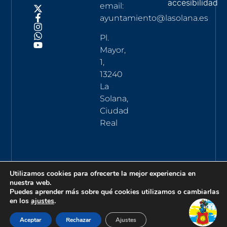
accesibilidad
email:
ayuntamiento@lasolana.es
Pl.
Mayor,
1,
13240
La
Solana,
Ciudad
Real
Utilizamos cookies para ofrecerte la mejor experiencia en
nuestra web.
Puedes aprender más sobre qué cookies utilizamos o cambiarlas
en los
ajustes
.
Aceptar
Rechazar
Ajustes