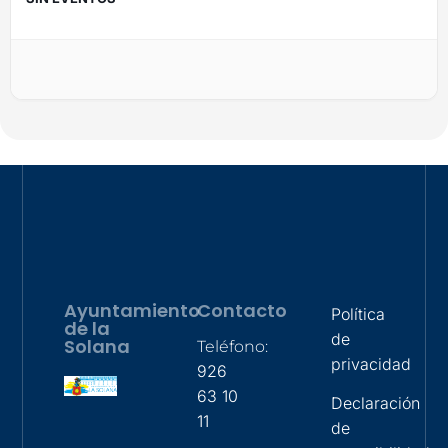
Ayuntamiento
Contacto
Política
de la
de
Solana
Teléfono:
privacidad
926
63 10
Declaración
11
de