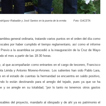
a Rodríguez-Rabadán y José Santos en la puerta de la ermita Foto: GACETA
blea general ordinaria, tratando varios puntos en el orden del día como
vocales por haber cumplido el tiempo reglamentario, así como el informe
s. Previo a la asamblea se procedió a la inauguración de la Cruz de Mayo
do el mes a partir de las 18:30 horas.
 que acompañarán como entrantes en el cargo de tesorero, Francisco
la Lérida y Antonio Moreno-Arrones. Los salientes han sido Pablo Lara,
 en el estado de cuentas la hermandad se encuentra en saldo positivo,
ndo lo están destinando para el arreglo del tejado, pues ya que se ha
ne y se arregle en su totalidad, “por lo tanto no tenemos otros gastos
s del proyecto, mandarlo al obispado y de ahí ya es patrimonio el