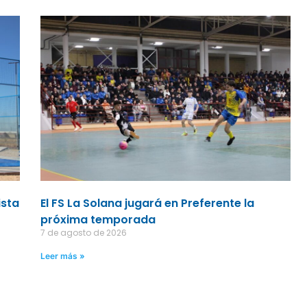
ista
El FS La Solana jugará en Preferente la
próxima temporada
7 de agosto de 2026
Leer más »