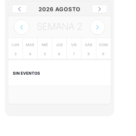
2026 AGOSTO
SEMANA
2
LUN
MAR
MIÉ
JUE
VIE
SÁB
DOM
3
4
5
6
7
8
9
SIN EVENTOS