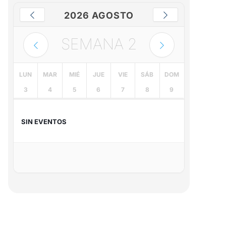
2026 AGOSTO
SEMANA
2
LUN
MAR
MIÉ
JUE
VIE
SÁB
DOM
3
4
5
6
7
8
9
SIN EVENTOS