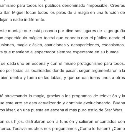
inamismo para todos los públicos denominado ‘Impossible, Creerás
ro San Miguel tocan todos los palos de la magia en una función de
ejan a nadie indiferente.
este montaje que está pasando por diversos lugares de la geografía
e un espectáculo mágico-teatral que conecta con el público desde el
 ilusiones, magia clásica, apariciones y desapariciones, escapismos,
ra que mantiene al espectador siempre expectante en su butaca.
jor de cada uno en escena y con el mismo protagonismo para todos,
do por todas las localidades donde pasan, según argumentaron a la
en dentro y fuera de las tablas, y que se dan ideas unos a otros
atravesando la magia, gracias a los programas de televisión y la
que este arte se está actualizando y continúa evolucionando. Buena
yos láser, en una puesta en escena al más puro estilo de Star Wars.
on sus hijos, disfrutaron con la función y salieron encantados con
de cerca. Todavía muchos nos preguntamos ¿Cómo lo hacen? ¿Cómo