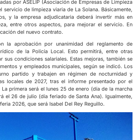
ntadas por ASELIP (Asociación de Empresas de Limpieza
el servicio de limpieza viaria de La Solana. Básicamente,
s, y la empresa adjudicataria deberá invertir más en
a, entre otros aspectos, para mejorar el servicio. En
dicación del nuevo contrato.
 la aprobación por unanimidad del reglamento de
ídico de la Policía Local. Esto permitirá, entre otras
rar sus condiciones salariales. Estas mejoras, también se
amentos y empleados municipales, según se indicó. Los
turno partido y trabajen en régimen de nocturnidad y
as locales de 2027, tras el informe presentado por el
z. La primera será el lunes 25 de enero (día de la marcha
á el 26 de julio (día feriado de Santa Ana). Igualmente,
eria 2026, que será Isabel Del Rey Reguillo.