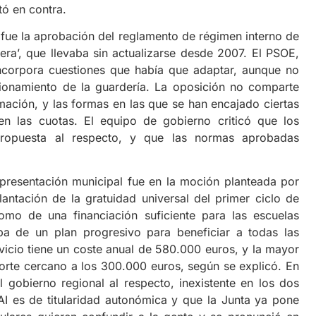
tó en contra.
ue la aprobación del reglamento de régimen interno de
rera’, que llevaba sin actualizarse desde 2007. El PSOE,
ncorpora cuestiones que había que adaptar, aunque no
cionamiento de la guardería. La oposición no comparte
ación, y las formas en las que se han encajado ciertas
en las cuotas. El equipo de gobierno criticó que los
propuesta al respecto, y que las normas aprobadas
esentación municipal fue en la moción planteada por
lantación de la gratuidad universal del primer ciclo de
omo de una financiación suficiente para las escuelas
aba de un plan progresivo para beneficiar a todas las
rvicio tiene un coste anual de 580.000 euros, y la mayor
porte cercano a los 300.000 euros, según se explicó. En
l gobierno regional al respecto, inexistente en los dos
I es de titularidad autonómica y que la Junta ya pone