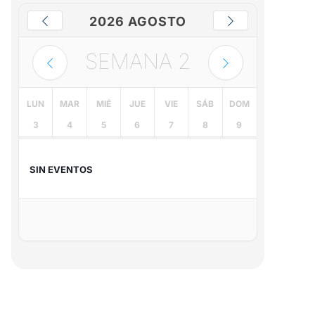
2026 AGOSTO
SEMANA
2
LUN
MAR
MIÉ
JUE
VIE
SÁB
DOM
3
4
5
6
7
8
9
SIN EVENTOS