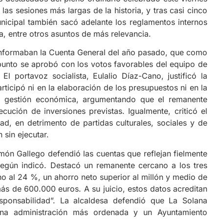
as sesiones más largas de la historia, y tras casi cinco
nicipal también sacó adelante los reglamentos internos
a, entre otros asuntos de más relevancia.
ormaban la Cuenta General del año pasado, que como
l punto se aprobó con los votos favorables del equipo de
El portavoz socialista, Eulalio Díaz-Cano, justificó la
ticipó ni en la elaboración de los presupuestos ni en la
la gestión económica, argumentando que el remanente
ecución de inversiones previstas. Igualmente, criticó el
ad, en detrimento de partidas culturales, sociales y de
sin ejecutar.
ón Gallego defendió las cuentas que reflejan fielmente
según indicó. Destacó un remanente cercano a los tres
no al 24 %, un ahorro neto superior al millón y medio de
ás de 600.000 euros. A su juicio, estos datos acreditan
responsabilidad”. La alcaldesa defendió que La Solana
na administración más ordenada y un Ayuntamiento