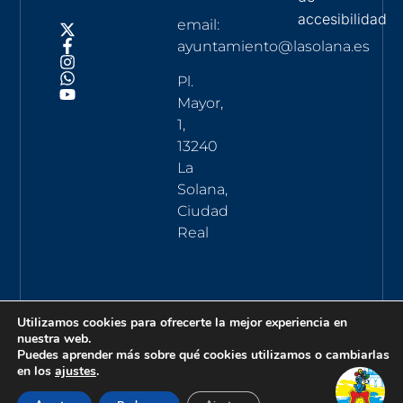
accesibilidad
email:
ayuntamiento@lasolana.es
Pl.
Mayor,
1,
13240
La
Solana,
Ciudad
Real
Utilizamos cookies para ofrecerte la mejor experiencia en
nuestra web.
Puedes aprender más sobre qué cookies utilizamos o cambiarlas
en los
ajustes
.