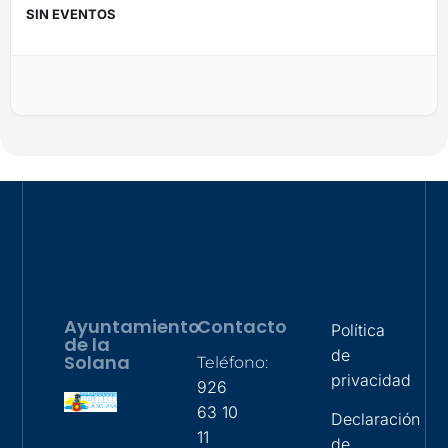
SIN EVENTOS
Ayuntamiento
Contacto
Política
de la
de
Solana
Teléfono:
privacidad
926
63 10
Declaración
11
de