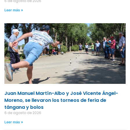
6 de agosto de 2026
Leer más »
Juan Manuel Martín-Albo y José Vicente Ángel-
Moreno, se llevaron los torneos de feria de
tángana y bolos
6 de agosto de 2026
Leer más »