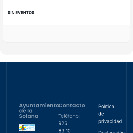
SIN EVENTOS
Ayuntamiento
Contacto
Política
de la
de
Solana
Teléfono:
privacidad
926
63 10
Declaración