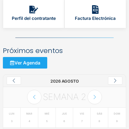
Perfil del contratante
Factura Electrónica
Próximos eventos
Ver Agenda
2026 AGOSTO
SEMANA
2
LUN
MAR
MIÉ
JUE
VIE
SÁB
DOM
3
4
5
6
7
8
9