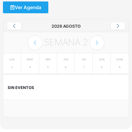
Ver Agenda
2026 AGOSTO
SEMANA
2
LUN
MAR
MIÉ
JUE
VIE
SÁB
DOM
3
4
5
6
7
8
9
SIN EVENTOS