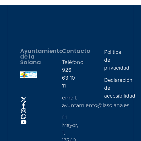
Ayuntamiento
Contacto
Política
de la
de
Solana
Teléfono:
privacidad
926
63 10
Declaración
11
de
accesibilidad
email:
ayuntamiento@lasolana.es
Pl.
Mayor,
1,
13240