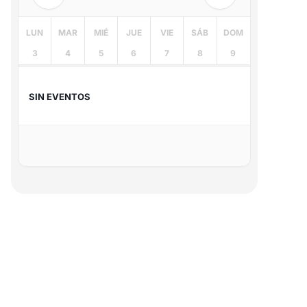
LUN
MAR
MIÉ
JUE
VIE
SÁB
DOM
3
4
5
6
7
8
9
SIN EVENTOS