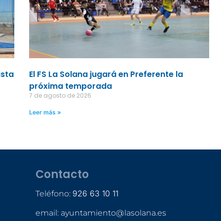
ista
El FS La Solana jugará en Preferente la
próxima temporada
7 de agosto de 2026
Leer más »
Contacto
926 63 10 11
Teléfono:
email: ayuntamiento@lasolana.es