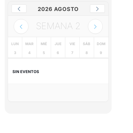
2026 AGOSTO
SEMANA
2
LUN
MAR
MIÉ
JUE
VIE
SÁB
DOM
3
4
5
6
7
8
9
SIN EVENTOS