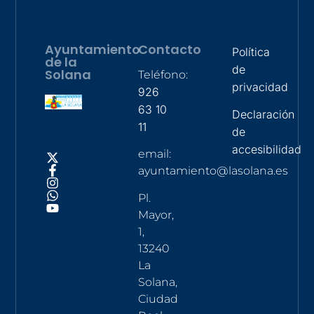
Ayuntamiento
Contacto
Política
de la
de
Solana
Teléfono:
privacidad
926
63 10
Declaración
11
de
accesibilidad
email:
ayuntamiento@lasolana.es
Pl.
Mayor,
1,
13240
La
Solana,
Ciudad