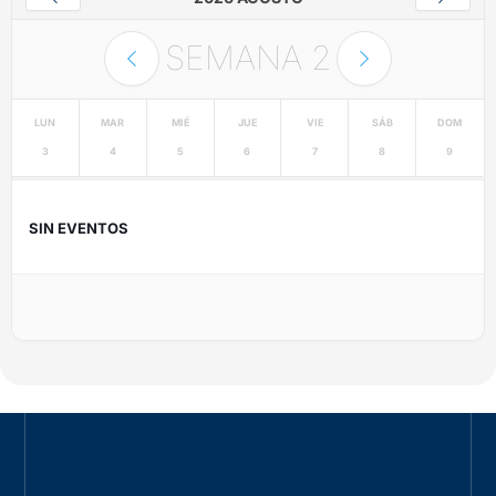
SEMANA
2
LUN
MAR
MIÉ
JUE
VIE
SÁB
DOM
3
4
5
6
7
8
9
SIN EVENTOS