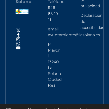
Solana
Teléfono:
privacidad
926
63 10
Declaración
11
de
accesibilidad
email:
ayuntamiento@lasolana.es
Pl.
Mayor,
1,
13240
La
Solana,
Ciudad
Real