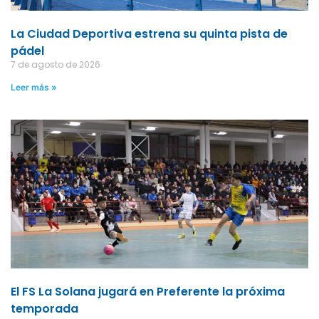
La Ciudad Deportiva estrena su quinta pista de
pádel
7 de agosto de 2026
Leer más »
El FS La Solana jugará en Preferente la próxima
temporada