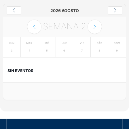
2026 AGOSTO
SEMANA
2
LUN
MAR
MIÉ
JUE
VIE
SÁB
DOM
3
4
5
6
7
8
9
SIN EVENTOS