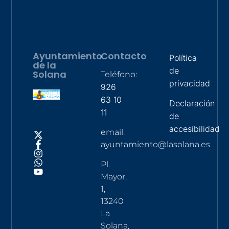
Ayuntamiento
Contacto
Política
de la
de
Solana
Teléfono:
privacidad
926
63 10
Declaración
11
de
accesibilidad
email:
ayuntamiento@lasolana.es
Pl.
Mayor,
1,
13240
La
Solana,