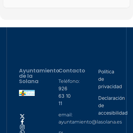
Ayuntamiento
Contacto
Política
de la
de
Solana
Teléfono:
privacidad
926
63 10
Declaración
11
de
accesibilidad
email:
ayuntamiento@lasolana.es