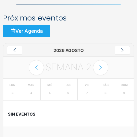
Próximos eventos
Ver Agenda
2026 AGOSTO
SEMANA
2
LUN
MAR
MIÉ
JUE
VIE
SÁB
DOM
3
4
5
6
7
8
9
SIN EVENTOS