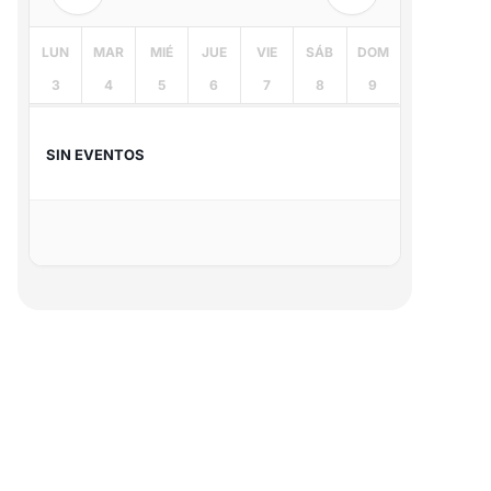
LUN
MAR
MIÉ
JUE
VIE
SÁB
DOM
3
4
5
6
7
8
9
SIN EVENTOS