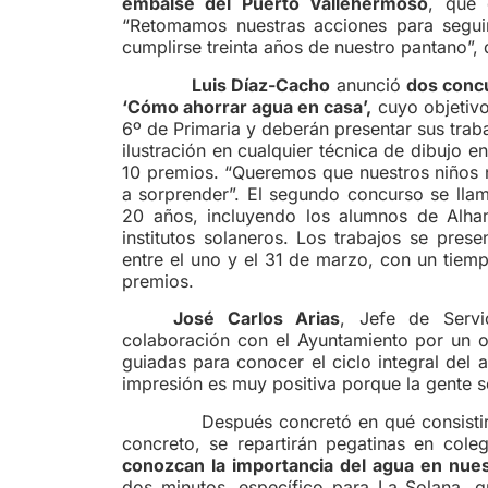
embalse del Puerto Vallehermoso
, que 
“Retomamos nuestras acciones para seguir
cumplirse treinta años de nuestro pantano”, d
Luis Díaz-Cacho
anunció
dos conc
‘Cómo ahorrar agua en casa’,
cuyo objetivo
6º de Primaria y deberán presentar sus trab
ilustración en cualquier técnica de dibujo e
10 premios. “Queremos que nuestros niños 
a sorprender”. El segundo concurso se ll
20 años, incluyendo los alumnos de Alha
institutos solaneros. Los trabajos se presen
entre el uno y el 31 de marzo, con un tiem
premios.
José Carlos Arias
, Jefe de Servi
colaboración con el Ayuntamiento por un ob
guiadas para conocer el ciclo integral del
impresión es muy positiva porque la gente s
Después concretó en qué consistirá est
concreto, se repartirán pegatinas en coleg
conozcan la importancia del agua en nues
dos minutos, específico para La Solana, q