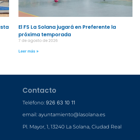
ista
El FS La Solana jugará en Preferente la
próxima temporada
7 de agosto de 2026
Leer más »
Contacto
926 63 10 11
Teléfono:
email: ayuntamiento@lasolana.es
Pl. Mayor, 1, 13240 La Solana, Ciudad Real