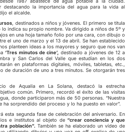
desde 1987 abastece de agua potable a la ciudad.
 destacando la importancia del agua para la vida al
ijo el alcalde.
ursos
, destinados a niños y jóvenes. El primero se titula
 lo indica su propio nombre. Va dirigido a niños de 5º y
ajos en una hoja tamaño folio por una cara, con dibujo o
ntre el uno de marzo y el 13 de abril. Se han establecido
nos planteen ideas a los mayores y seguro que nos van
ama
‘Tres minutos de cine’,
destinado a jóvenes de 12 a
mbra y San Carlos del Valle que estudian en los dos
tarán en plataformas digitales, móviles, tabletas, etc.,
po de duración de uno a tres minutos. Se otorgarán tres
cio de Aqualia en La Solana, destacó la estrecha
jetivo común. Primero, recordó el éxito de las visitas
 agua, donde participaron más de 50 personas. “Nuestra
e ha sorprendido del proceso y lo ha puesto en valor”.
a segunda fase de celebración del aniversario. En
ios e institutos al objeto de
“crear conciencia y que
tra población”.
También se ha elaborado un vídeo de
ue utilizando dibujos y una voz en off explica de una