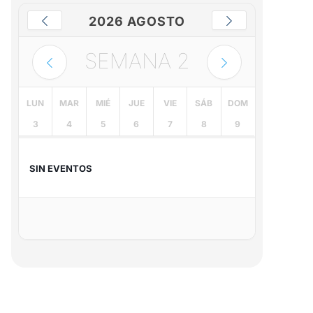
2026 AGOSTO
SEMANA
2
LUN
MAR
MIÉ
JUE
VIE
SÁB
DOM
3
4
5
6
7
8
9
SIN EVENTOS