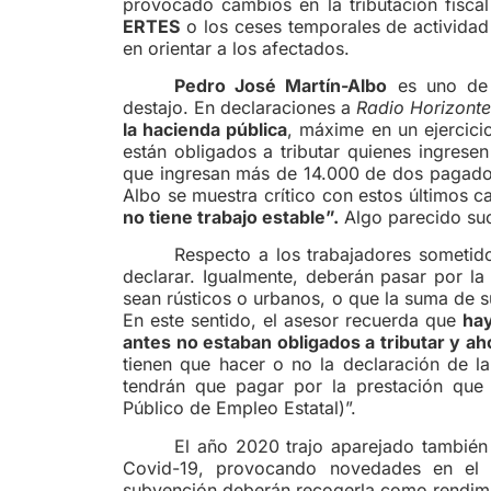
provocado cambios en la tributación fisca
ERTES
o los ceses temporales de actividad
en orientar a los afectados.
Pedro José Martín-Albo
es uno de 
destajo. En declaraciones a
Radio Horizont
la hacienda pública
, máxime en un ejercici
están obligados a tributar quienes ingres
que ingresan más de 14.000 de dos pagadore
Albo se muestra crítico con estos últimos c
no tiene trabajo estable”.
Algo parecido suc
Respecto a los trabajadores sometid
declarar. Igualmente, deberán pasar por la
sean rústicos o urbanos, o que la suma de s
En este sentido, el asesor recuerda que
hay
antes no estaban obligados a tributar y aho
tienen que hacer o no la declaración de la
tendrán que pagar por la prestación que
Público de Empleo Estatal)”.
El año 2020 trajo aparejado tambi
Covid-19, provocando novedades en el p
subvención deberán recogerla como rendimie