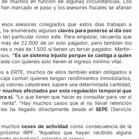
l de muchos en función de algunas circunstancias. Los
 han marcado el paso y los asesores fiscales se afanan
esos asesores colegiados que estos días trabajan a
e
, ha enumerado algunas
claves para ponerse al día con
o tan particular como este. Para empezar, recuerda que
en más de 22.000 de un solo pagador, pero también los
s o más de 1.500 si tienen un tercer pagador. Martín-
asos.
“Es un sistema injusto porque se castiga a quien
ede con quienes solo tienen el ingreso mínimo vital.
os a ERTE, muchos de ellos también están obligados a
 caja común quienes tengan rendimientos inmobiliarios,
us valores catastrales supere una determinada cantidad.
 muchos afectados por esta regulación temporal que
ra sí.
“Lo que tienen que hacer es consultar para ver si
 renta”. “Hay muchos casos que al no llevar retención
 les ha llegado directamente desde el
SEPE
(Servicio
én muchos
ceses de actividad
como consecuencia de la
róximo IRPF. “Aquellos que hayan recibido alguna
nto de trabajo”, aclaraba el asesor.