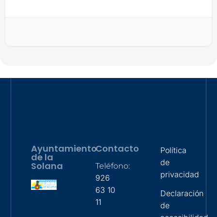
Ayuntamiento
Contacto
Política
de la
de
Solana
Teléfono:
privacidad
926
63 10
Declaración
11
de