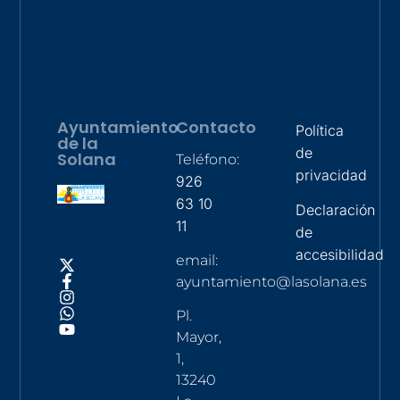
Ayuntamiento
Contacto
Política
de la
de
Solana
Teléfono:
privacidad
926
63 10
Declaración
11
de
accesibilidad
email:
ayuntamiento@lasolana.es
Pl.
Mayor,
1,
13240