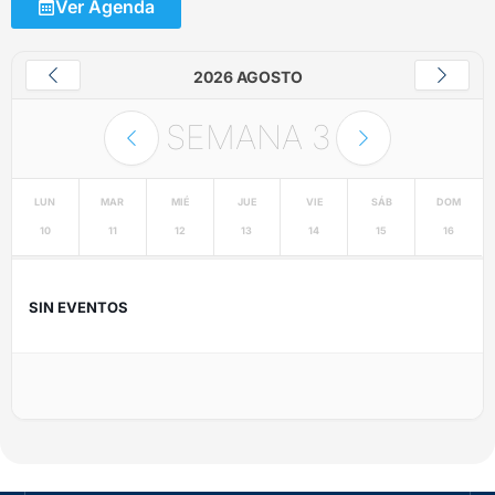
Ver Agenda
2026 AGOSTO
SEMANA
3
LUN
MAR
MIÉ
JUE
VIE
SÁB
DOM
10
11
12
13
14
15
16
SIN EVENTOS