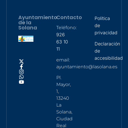
Ayuntamiento
Contacto
Política
de la
de
Solana
Teléfono:
privacidad
926
63 10
Declaración
11
de
accesibilidad
email:
ayuntamiento@lasolana.es
Pl.
Mayor,
1,
13240
La
Solana,
Ciudad
Real