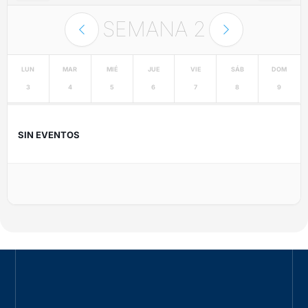
SEMANA
2
LUN
MAR
MIÉ
JUE
VIE
SÁB
DOM
3
4
5
6
7
8
9
SIN EVENTOS