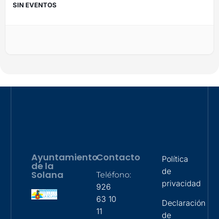
SIN EVENTOS
Ayuntamiento
Contacto
Política
de la
de
Solana
Teléfono:
privacidad
926
63 10
Declaración
11
de