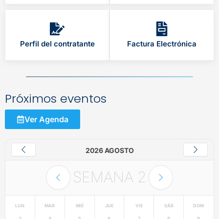
Perfil del contratante
Factura Electrónica
Próximos eventos
Ver Agenda
2026 AGOSTO
SEMANA
2
LUN
MAR
MIÉ
JUE
VIE
SÁB
DOM
3
4
5
6
7
8
9