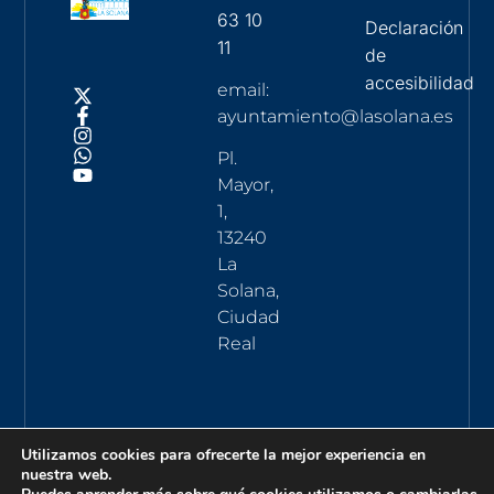
63 10
Declaración
11
de
accesibilidad
email:
ayuntamiento@lasolana.es
Pl.
Mayor,
1,
13240
La
Solana,
Ciudad
Real
Utilizamos cookies para ofrecerte la mejor experiencia en
nuestra web.