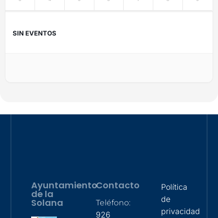
SIN EVENTOS
Ayuntamiento
Contacto
Política
de la
de
Solana
Teléfono:
privacidad
926