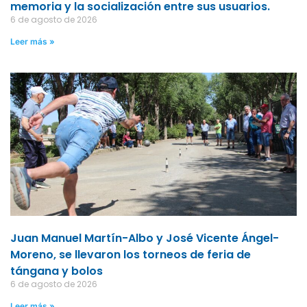
memoria y la socialización entre sus usuarios.
6 de agosto de 2026
Leer más »
Juan Manuel Martín-Albo y José Vicente Ángel-
Moreno, se llevaron los torneos de feria de
tángana y bolos
6 de agosto de 2026
Leer más »