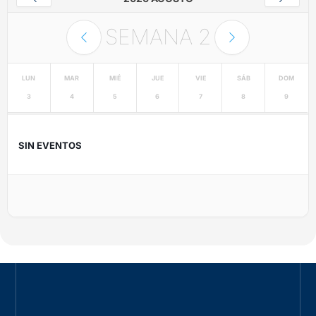
SEMANA
2
LUN
MAR
MIÉ
JUE
VIE
SÁB
DOM
3
4
5
6
7
8
9
SIN EVENTOS