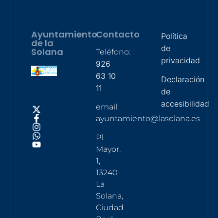
Ayuntamiento
Contacto
Política
de la
de
Solana
Teléfono:
privacidad
926
63 10
Declaración
11
de
accesibilidad
email:
ayuntamiento@lasolana.es
Pl.
Mayor,
1,
13240
La
Solana,
Ciudad