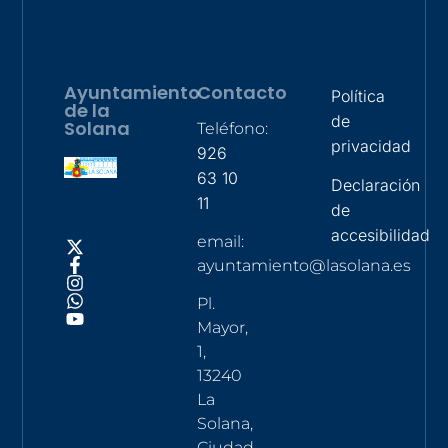
Ayuntamiento
Contacto
Política
de la
de
Solana
Teléfono:
privacidad
926
63 10
Declaración
11
de
accesibilidad
email:
ayuntamiento@lasolana.es
Pl.
Mayor,
1,
13240
La
Solana,
Ciudad