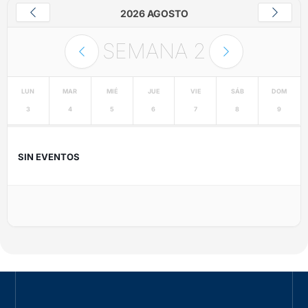
2026 AGOSTO
SEMANA
2
LUN
MAR
MIÉ
JUE
VIE
SÁB
DOM
3
4
5
6
7
8
9
SIN EVENTOS