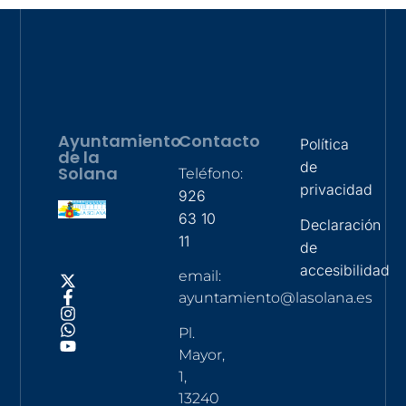
Ayuntamiento
Contacto
Política
de la
de
Solana
Teléfono:
privacidad
926
63 10
Declaración
11
de
accesibilidad
email:
ayuntamiento@lasolana.es
Pl.
Mayor,
1,
13240