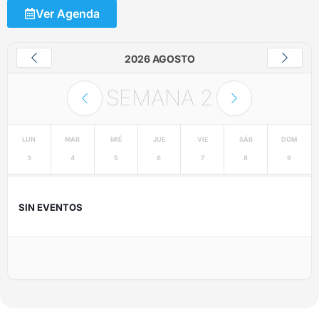
Ver Agenda
2026 AGOSTO
SEMANA
2
LUN
MAR
MIÉ
JUE
VIE
SÁB
DOM
3
4
5
6
7
8
9
SIN EVENTOS