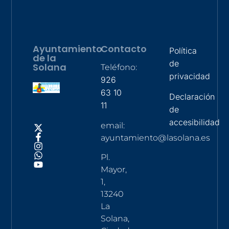
Ayuntamiento
Contacto
Política
de la
de
Solana
Teléfono:
privacidad
926
63 10
Declaración
11
de
accesibilidad
email:
ayuntamiento@lasolana.es
Pl.
Mayor,
1,
13240
La
Solana,