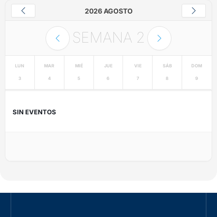
2026 AGOSTO
SEMANA
2
LUN
MAR
MIÉ
JUE
VIE
SÁB
DOM
3
4
5
6
7
8
9
SIN EVENTOS