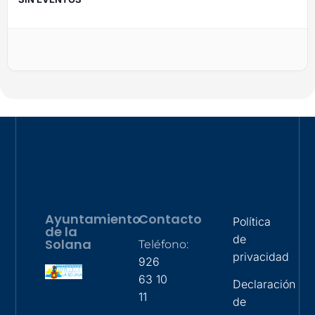
Ayuntamiento
Contacto
Política
de la
de
Solana
Teléfono:
privacidad
926
63 10
Declaración
11
de