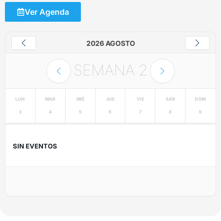
Ver Agenda
2026 AGOSTO
SEMANA
2
LUN
MAR
MIÉ
JUE
VIE
SÁB
DOM
3
4
5
6
7
8
9
SIN EVENTOS