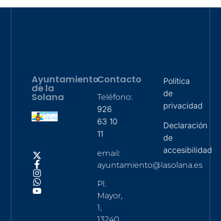
Ayuntamiento
Contacto
Política
de la
de
Solana
Teléfono:
privacidad
926
63 10
Declaración
11
de
accesibilidad
email:
ayuntamiento@lasolana.es
Pl.
Mayor,
1,
13240