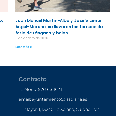
o,
Juan Manuel Martín-Albo y José Vicente
Ángel-Moreno, se llevaron los torneos de
feria de tángana y bolos
6 de agosto de 2026
Leer más »
Contacto
926 63 10 11
Teléfono:
email: ayuntamiento@lasolana.es
Pl. Mayor, 1, 13240 La Solana, Ciudad Real