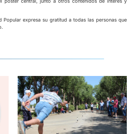
 el póster central, junto a otros contenidos de interés y
d Popular expresa su gratitud a todas las personas que
o.