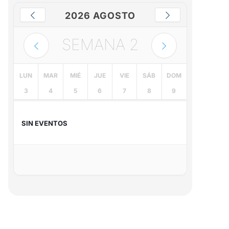
2026 AGOSTO
SEMANA
2
LUN
MAR
MIÉ
JUE
VIE
SÁB
DOM
3
4
5
6
7
8
9
SIN EVENTOS