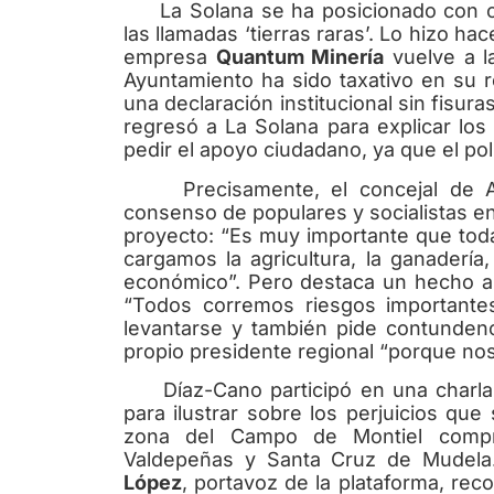
La Solana se ha posicionado con cla
las llamadas ‘tierras raras’. Lo hizo ha
empresa
Quantum Minería
vuelve a l
Ayuntamiento ha sido taxativo en su 
una declaración institucional sin fisuras
regresó a La Solana para explicar los
pedir el apoyo ciudadano, ya que el polí
Precisamente, el concejal de Ag
consenso de populares y socialistas en
proyecto: “Es muy importante que toda
cargamos la agricultura, la ganaderí
económico”. Pero destaca un hecho aún
“Todos corremos riesgos importantes
levantarse y también pide contundenci
propio presidente regional “porque nos 
Díaz-Cano participó en una charla c
para ilustrar sobre los perjuicios que
zona del Campo de Montiel compre
Valdepeñas y Santa Cruz de Mudela.
López
, portavoz de la plataforma, re