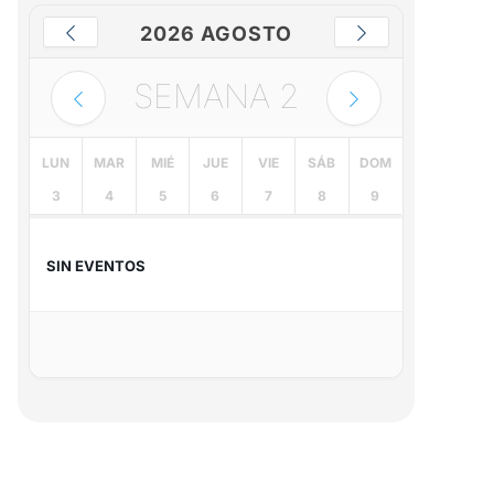
2026 AGOSTO
SEMANA
2
LUN
MAR
MIÉ
JUE
VIE
SÁB
DOM
3
4
5
6
7
8
9
SIN EVENTOS