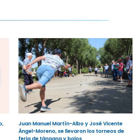
o,
Juan Manuel Martín-Albo y José Vicente
Ángel-Moreno, se llevaron los torneos de
feria de tángana y bolos