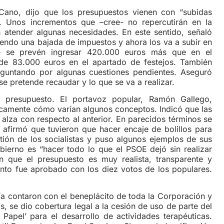
-Cano, dijo que los presupuestos vienen con “subidas
. Unos incrementos que –cree- no repercutirán en la
 atender algunas necesidades. En este sentido, señaló
iendo una bajada de impuestos y ahora los va a subir en
 se prevén ingresar 420.000 euros más que en el
 de 83.000 euros en el apartado de festejos. También
reguntando por algunas cuestiones pendientes. Aseguró
 pretende recaudar y lo que se va a realizar.
 presupuesto. El portavoz popular, Ramón Gallego,
ficamente cómo varían algunos conceptos. Indicó que las
alza con respecto al anterior. En parecidos términos se
 afirmó que tuvieron que hacer encaje de bolillos para
estión de los socialistas y puso algunos ejemplos de sus
bierno es “hacer todo lo que el PSOE dejó sin realizar
en que el presupuesto es muy realista, transparente y
unto fue aprobado con los diez votos de los populares.
día contaron con el beneplácito de toda la Corporación y
s, se dio cobertura legal a la cesión de uso de parte del
 Papel’ para el desarrollo de actividades terapéuticas.