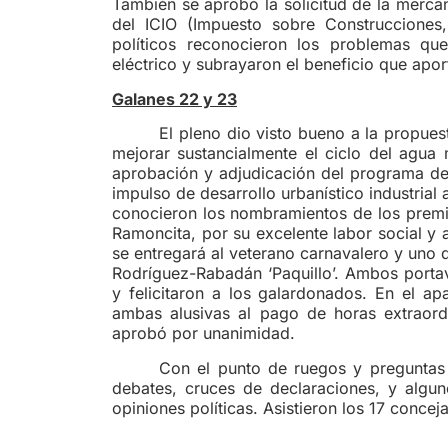
También se aprobó la solicitud de la merca
del ICIO (Impuesto sobre Construcciones,
políticos reconocieron los problemas qu
eléctrico y subrayaron el beneficio que apo
Galanes 22 y 23
El pleno dio visto bueno a la propue
mejorar sustancialmente el ciclo del agua m
aprobación y adjudicación del programa de
impulso de desarrollo urbanístico industrial
conocieron los nombramientos de los premi
Ramoncita, por su excelente labor social y 
se entregará al veterano carnavalero y uno 
Rodríguez-Rabadán ‘Paquillo’. Ambos port
y felicitaron a los galardonados. En el a
ambas alusivas al pago de horas extraordi
aprobó por unanimidad.
Con el punto de ruegos y preguntas f
debates, cruces de declaraciones, y algun
opiniones políticas. Asistieron los 17 concej