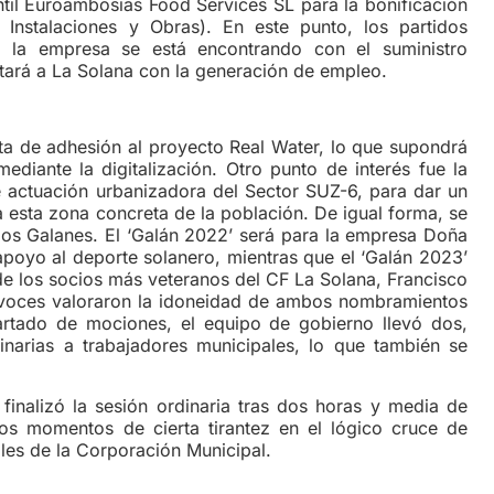
ntil Euroambosias Food Services SL para la bonificación
 Instalaciones y Obras). En este punto, los partidos
e la empresa se está encontrando con el suministro
rtará a La Solana con la generación de empleo.
sta de adhesión al proyecto Real Water, lo que supondrá
ediante la digitalización. Otro punto de interés fue la
 actuación urbanizadora del Sector SUZ-6, para dar un
 a esta zona concreta de la población. De igual forma, se
os Galanes. El ‘Galán 2022’ será para la empresa Doña
apoyo al deporte solanero, mientras que el ‘Galán 2023’
de los socios más veteranos del CF La Solana, Francisco
avoces valoraron la idoneidad de ambos nombramientos
partado de mociones, el equipo de gobierno llevó dos,
narias a trabajadores municipales, lo que también se
inalizó la sesión ordinaria tras dos horas y media de
os momentos de cierta tirantez en el lógico cruce de
ales de la Corporación Municipal.