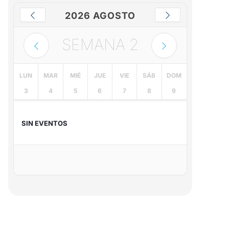
2026 AGOSTO
SEMANA
2
LUN
MAR
MIÉ
JUE
VIE
SÁB
DOM
3
4
5
6
7
8
9
SIN EVENTOS