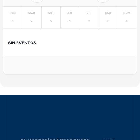
LUN
MAR
MIÉ
JUE
VIE
SÁB
DOM
3
4
5
6
7
8
9
SIN EVENTOS