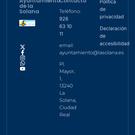
Ayuntamiento
Contacto
Política
de la
de
Solana
Teléfono:
privacidad
926
63 10
Declaración
11
de
accesibilidad
email:
ayuntamiento@lasolana.es
Pl.
Mayor,
1,
13240
La
Solana,
Ciudad
Real