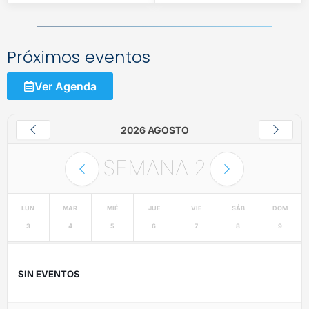
Próximos eventos
Ver Agenda
2026 AGOSTO
SEMANA
2
LUN
MAR
MIÉ
JUE
VIE
SÁB
DOM
3
4
5
6
7
8
9
SIN EVENTOS