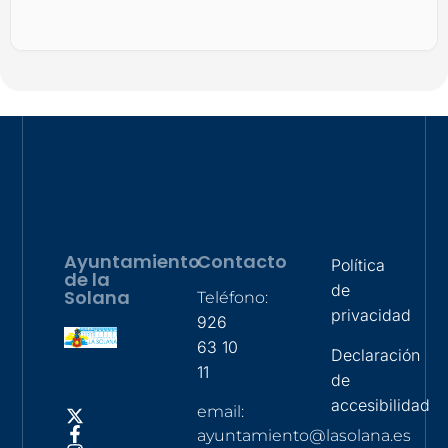
Ayuntamiento
Contacto
Política
de la
de
Solana
Teléfono:
privacidad
926
63 10
Declaración
11
de
accesibilidad
email:
ayuntamiento@lasolana.es