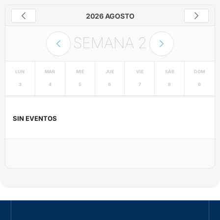
2026 AGOSTO
SEMANA
2
LUN
MAR
MIÉ
JUE
VIE
SÁB
DOM
3
4
5
6
7
8
9
SIN EVENTOS