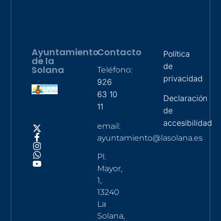
Ayuntamiento
Contacto
Política
de la
de
Solana
Teléfono:
privacidad
926
63 10
Declaración
11
de
accesibilidad
email:
ayuntamiento@lasolana.es
Pl.
Mayor,
1,
13240
La
Solana,