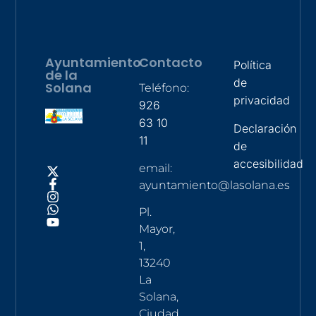
Ayuntamiento
Contacto
Política
de la
de
Solana
Teléfono:
privacidad
926
63 10
Declaración
11
de
accesibilidad
email:
ayuntamiento@lasolana.es
Pl.
Mayor,
1,
13240
La
Solana,
Ciudad