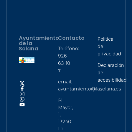
Ayuntamiento
Contacto
Política
de la
de
Solana
Teléfono:
privacidad
926
63 10
Declaración
11
de
accesibilidad
email:
ayuntamiento@lasolana.es
Pl.
Mayor,
1,
13240
La