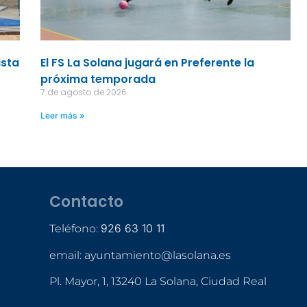
ista
El FS La Solana jugará en Preferente la
próxima temporada
7 de agosto de 2026
Leer más »
Contacto
926 63 10 11
Teléfono:
email: ayuntamiento@lasolana.es
Pl. Mayor, 1, 13240 La Solana, Ciudad Real