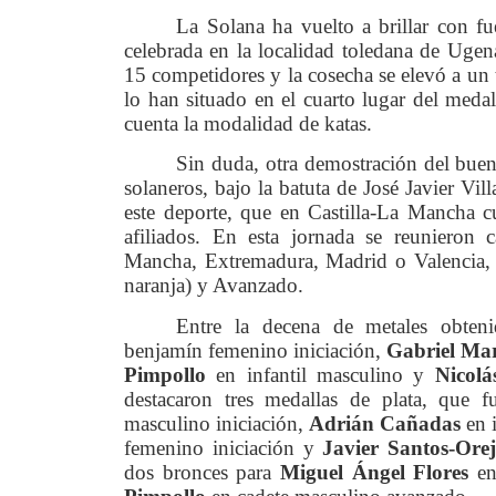
La Solana ha vuelto a brillar con fu
celebrada en la localidad toledana de Uge
15 competidores y la cosecha se elevó a un 
lo han situado en el cuarto lugar del meda
cuenta la modalidad de katas.
Sin duda, otra demostración del buen
solaneros, bajo la batuta de José Javier Vill
este deporte, que en Castilla-La Mancha 
afiliados. En esta jornada se reunieron 
Mancha, Extremadura, Madrid o Valencia, re
naranja) y Avanzado.
Entre la decena de metales obten
benjamín femenino iniciación,
Gabriel Mar
Pimpollo
en infantil masculino y
Nicolá
destacaron tres medallas de plata, que 
masculino iniciación,
Adrián Cañadas
en i
femenino iniciación y
Javier Santos-Ore
dos bronces para
Miguel Ángel Flores
en