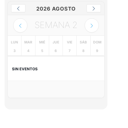
2026 AGOSTO
SEMANA
2
LUN
MAR
MIÉ
JUE
VIE
SÁB
DOM
3
4
5
6
7
8
9
SIN EVENTOS