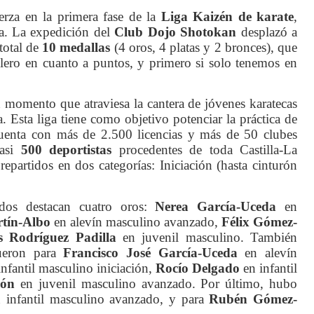
erza en la primera fase de la
Liga Kaizén de karate
,
na. La expedición del
Club Dojo Shotokan
desplazó a
total de
10 medallas
(4 oros, 4 platas y 2 bronces), que
llero en cuanto a puntos, y primero si solo tenemos en
 momento que atraviesa la cantera de jóvenes karatecas
a. Esta liga tiene como objetivo potenciar la práctica de
cuenta con más de 2.500 licencias y más de 50 clubes
casi
500 deportistas
procedentes de toda Castilla-La
partidos en dos categorías: Iniciación (hasta cinturón
idos destacan cuatro oros:
Nerea García-Uceda
en
tín-Albo
en alevín masculino avanzado,
Félix Gómez-
s Rodríguez Padilla
en juvenil masculino. También
fueron para
Francisco José García-Uceda
en alevín
nfantil masculino iniciación,
Rocío Delgado
en infantil
jón
en juvenil masculino avanzado. Por último, hubo
 infantil masculino avanzado, y para
Rubén Gómez-