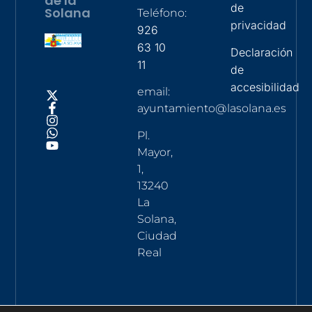
de la
de
Solana
Teléfono:
privacidad
926
63 10
Declaración
11
de
accesibilidad
email:
ayuntamiento@lasolana.es
Pl.
Mayor,
1,
13240
La
Solana,
Ciudad
Real