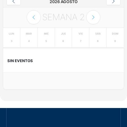
2026 AGOSTO
SEMANA
2
LUN
MAR
MIÉ
JUE
VIE
SÁB
DOM
3
4
5
6
7
8
9
SIN EVENTOS