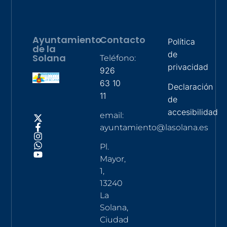
Ayuntamiento
Contacto
Política
de la
de
Solana
Teléfono:
privacidad
926
63 10
Declaración
11
de
accesibilidad
email:
ayuntamiento@lasolana.es
Pl.
Mayor,
1,
13240
La
Solana,
Ciudad