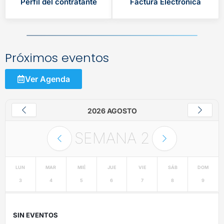
Perfil del contratante
Factura Electrónica
Próximos eventos
Ver Agenda
2026 AGOSTO
SEMANA
2
LUN
MAR
MIÉ
JUE
VIE
SÁB
DOM
3
4
5
6
7
8
9
SIN EVENTOS