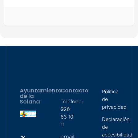
Ayuntamiento
Contacto
Política
de la
de
Solana
Teléfono:
privacidad
926
63 10
Declaración
11
de
accesibilidad
email: