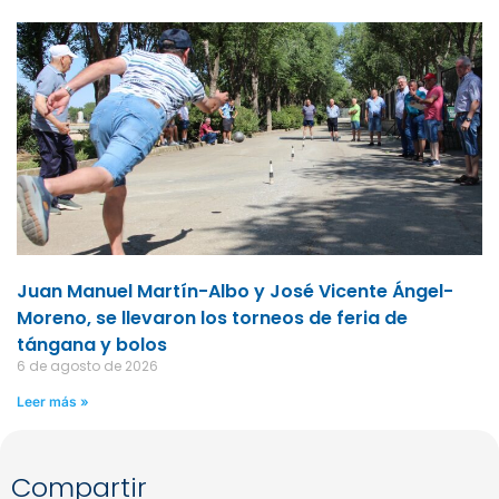
Juan Manuel Martín-Albo y José Vicente Ángel-
Moreno, se llevaron los torneos de feria de
tángana y bolos
6 de agosto de 2026
Leer más »
Compartir