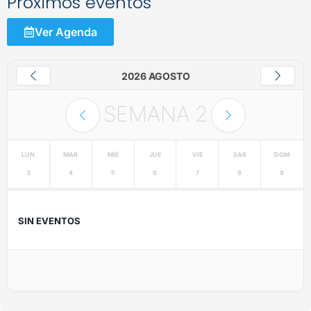
Próximos eventos
Ver Agenda
2026 AGOSTO
SEMANA
2
LUN
MAR
MIÉ
JUE
VIE
SÁB
DOM
3
4
5
6
7
8
9
SIN EVENTOS