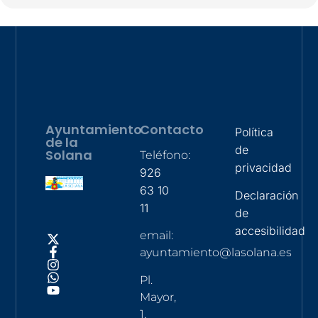
Ayuntamiento
Contacto
Política
de la
de
Solana
Teléfono:
privacidad
926
63 10
Declaración
11
de
accesibilidad
email:
ayuntamiento@lasolana.es
Pl.
Mayor,
1,