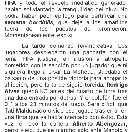
FIFA
y todo el revuelo mediático generado
habían soliviantado la tranquilidad del club. No
podía haber peor epílogo para certificar una
semana
horribilis
,
que deja a los amarillos
fuera de los puestos de promoción.
Momentáneamente, eso sí.
La tarde comenzó reivindicativa. Los
jugadores desplegaron una pancarta con el
lema ‘FIFA justicia’, en alusión al atropello
cometido con la sanción por un jugador que ni
siquiera llegó a pisar La Moheda. Quedaba el
bálsamo de una posible victoria para ahogar la
aflicción, pero la tarde siguió torcida.
Rodrigo
Alves
quedó KO antes del cuarto de hora tras
una dura entrada por detrás. Y el colofón fue el
0-1 a los 23 minutos de juego. Será difícil que
Tati Maldonado
olvide esa jugada tras errar en
una finta que ya había intentado con éxito. Esta
vez le robó la cartera
Alberto Abengózar,
perro viejo, que se marchó solo ante Manolo y