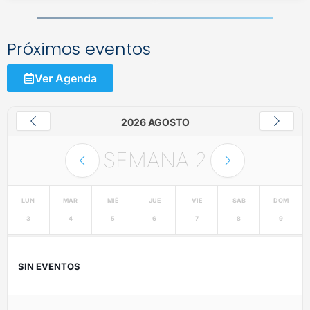
Próximos eventos
Ver Agenda
2026 AGOSTO
SEMANA
2
LUN
MAR
MIÉ
JUE
VIE
SÁB
DOM
3
4
5
6
7
8
9
SIN EVENTOS