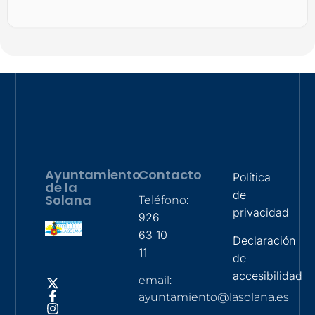
Ayuntamiento
Contacto
Política
de la
de
Solana
Teléfono:
privacidad
926
63 10
Declaración
11
de
accesibilidad
email:
ayuntamiento@lasolana.es