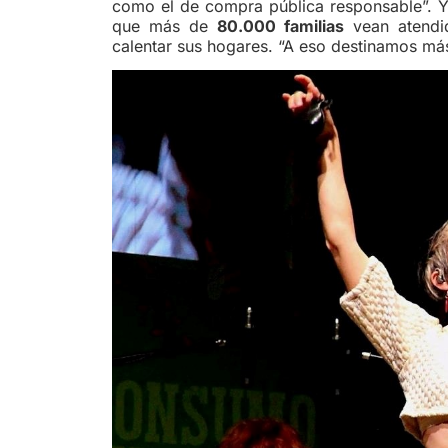
como el de compra pública responsable”. Y 
que más de
80.000 familias
vean atendid
calentar sus hogares. “A eso destinamos má