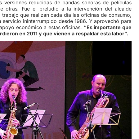
ias versiones reducidas de bandas sonoras de películas
re otras
.
Fue el preludio a la intervención del alcalde
l trabajo que realizan cada día las oficinas de consumo,
ta servicio ininterrumpido desde 1986. Y aprovechó para
 apoyo económico a estas oficinas.
“Es importante que
ieron en 2011 y que vienen a respaldar esta labor”.