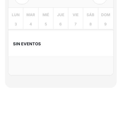
LUN
MAR
MIÉ
JUE
VIE
SÁB
DOM
3
4
5
6
7
8
9
SIN EVENTOS