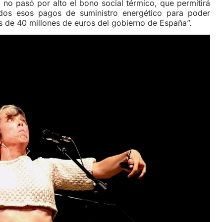
no pasó por alto el bono social térmico, que permitirá
os esos pagos de suministro energético para poder
s de 40 millones de euros del gobierno de España”.