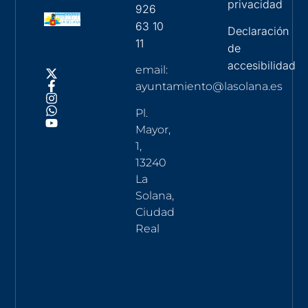
privacidad
926
63 10
Declaración
11
de
accesibilidad
email:
ayuntamiento@lasolana.es
Pl.
Mayor,
1,
13240
La
Solana,
Ciudad
Real