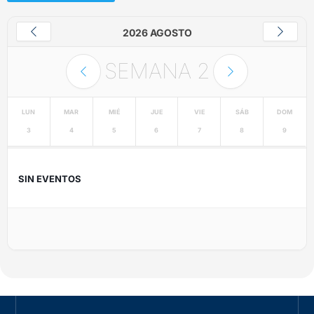
2026 AGOSTO
SEMANA
2
LUN
MAR
MIÉ
JUE
VIE
SÁB
DOM
3
4
5
6
7
8
9
SIN EVENTOS