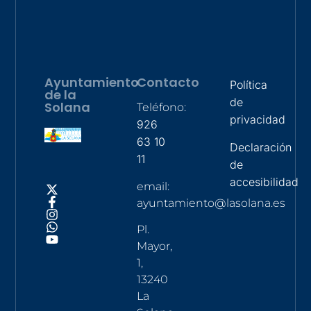
Ayuntamiento
Contacto
Política
de la
de
Solana
Teléfono:
privacidad
926
63 10
Declaración
11
de
accesibilidad
email:
ayuntamiento@lasolana.es
Pl.
Mayor,
1,
13240
La