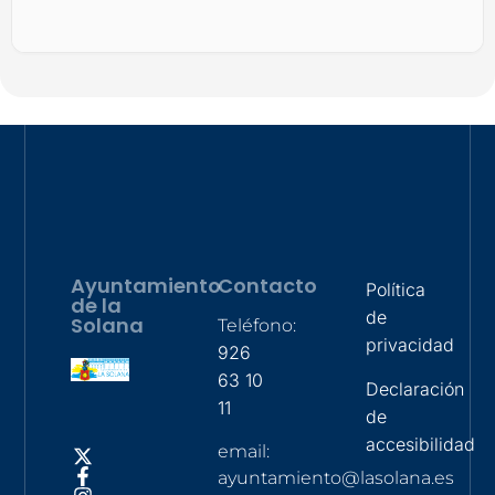
Ayuntamiento
Contacto
Política
de la
de
Solana
Teléfono:
privacidad
926
63 10
Declaración
11
de
accesibilidad
email:
ayuntamiento@lasolana.es