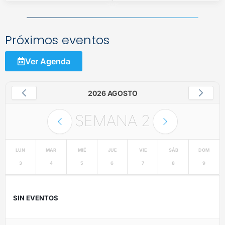
Próximos eventos
Ver Agenda
2026 AGOSTO
SEMANA
2
LUN
MAR
MIÉ
JUE
VIE
SÁB
DOM
3
4
5
6
7
8
9
SIN EVENTOS