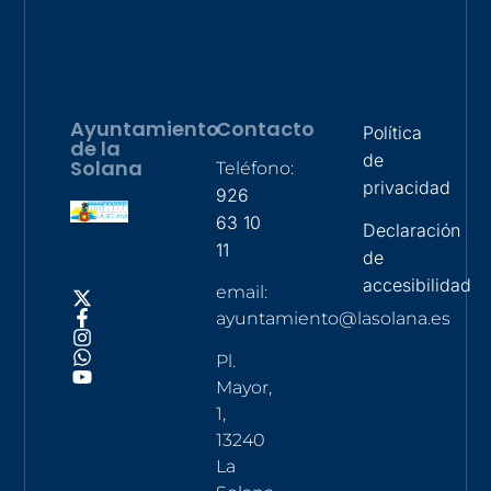
Ayuntamiento
Contacto
Política
de la
de
Solana
Teléfono:
privacidad
926
63 10
Declaración
11
de
accesibilidad
email:
ayuntamiento@lasolana.es
Pl.
Mayor,
1,
13240
La