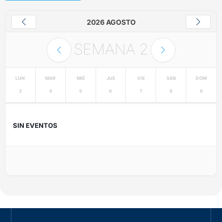
2026 AGOSTO
SEMANA
2
LUN
MAR
MIÉ
JUE
VIE
SÁB
DOM
3
4
5
6
7
8
9
SIN EVENTOS