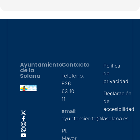
Ayuntamiento
Contacto
Política
de la
de
Solana
Teléfono:
privacidad
926
63 10
Declaración
11
de
accesibilidad
email:
ayuntamiento@lasolana.es
Pl.
Mayor,