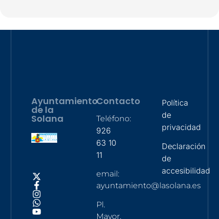
Ayuntamiento
Contacto
Política
de la
de
Solana
Teléfono:
privacidad
926
63 10
Declaración
11
de
accesibilidad
email:
ayuntamiento@lasolana.es
Pl.
Mayor,